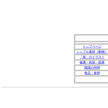
トップページ
シンプル素材（動物）
「春」のイラスト
健康・疾病・医療
職場の仲間
食品・食材