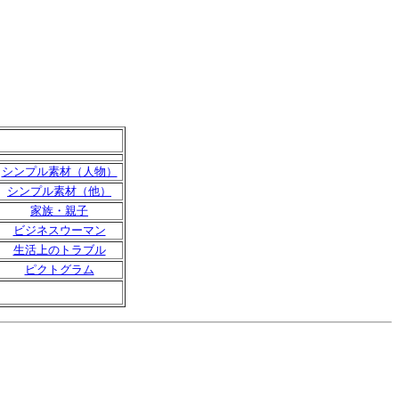
シンプル素材（人物）
シンプル素材（他）
家族・親子
ビジネスウーマン
生活上のトラブル
ピクトグラム