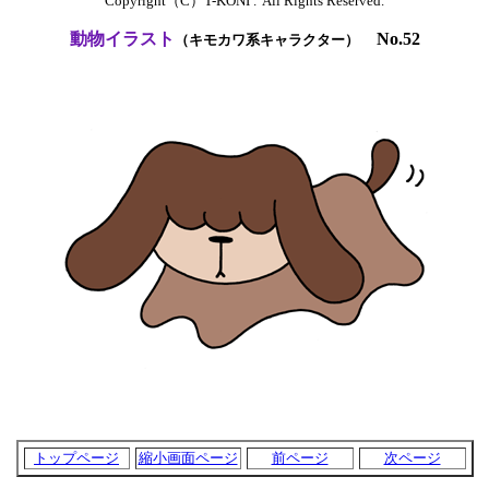
Copyright（C）T-KONI .  All Rights Reserved.
動物イラスト
No.52
（キモ
カワ系キャラクター
）
トップページ
縮小画面ページ
前ページ
次ページ