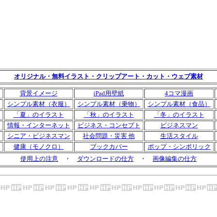
オリジナル・無料イラスト・クリップアート・カット・ウェブ素材
背景イメージ
iPad用壁紙
4コマ漫画
シンプル素材（衣服）
シンプル素材（乗物）
シンプル素材（食品）
「夏」のイラスト
「秋」のイラスト
「冬」のイラスト
情報・インターネット
ビジネス・コンセプト
ビジネスマン
シニア・ビジネスマン
社会問題・災害 他
生活スタイル
健康（モノクロ）
ブックカバー
ポップ・シンボリック
使用上の注意
・
ダウンロードの仕方
・
画像編集の仕方