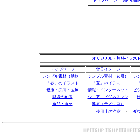
トップページ
縮小画面
オリジナル・無料イラス
トップページ
背景イメージ
シンプル素材（動物）
シンプル素材（衣服）
シ
「春」のイラスト
「夏」のイラスト
健康・疾病・医療
情報・インターネット
ビ
職場の仲間
シニア・ビジネスマン
食品・食材
健康（モノクロ）
使用上の注意
・
ダ