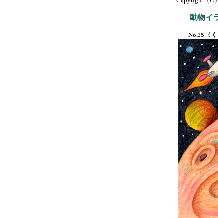
Copyright（C）T-
動物イ
No.35