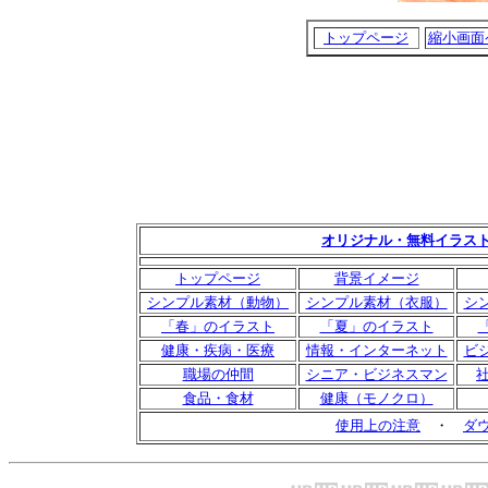
トップページ
縮小画面
オリジナル・無料イラス
トップページ
背景イメージ
シンプル素材（動物）
シンプル素材（衣服）
シ
「春」のイラスト
「夏」のイラスト
健康・疾病・医療
情報・インターネット
ビ
職場の仲間
シニア・ビジネスマン
食品・食材
健康（モノクロ）
使用上の注意
・
ダ