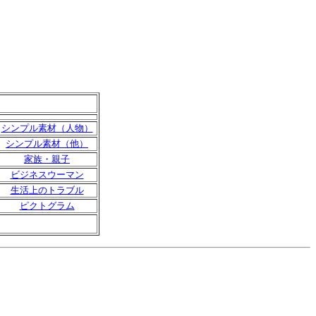
シンプル素材（人物）
シンプル素材（他）
家族・親子
ビジネスウーマン
生活上のトラブル
ピクトグラム