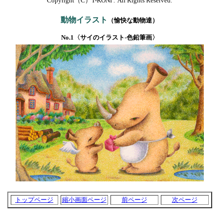
Copyright（C）T-KONI .  All Rights Reserved.
動物イラスト
（愉快な動物達）
No.1〈サイのイラスト-色鉛筆画〉
トップページ
縮小画面ページ
前ページ
次ページ