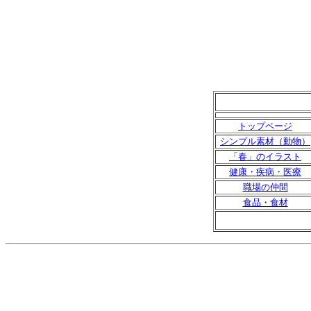
トップページ
シンプル素材（動物）
「春」のイラスト
健康・疾病・医療
職場の仲間
食品・食材