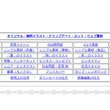
オリジナル・無料イラスト・クリップアート・カット・ウェブ素材
背景イメージ
iPad用壁紙
4コマ漫画
シンプル素材（衣服）
シンプル素材（乗物）
シンプル素材（食品）
「夏」のイラスト
「秋」のイラスト
「冬」のイラスト
情報・インターネット
ビジネス・コンセプト
ビジネスマン
シニア・ビジネスマン
社会問題・災害 他
生活スタイル
健康（モノクロ）
ブックカバー
ポップ・シンボリック
使用上の注意
・
ダウンロードの仕方
・
画像編集の仕方